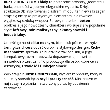
Budzik HONEYCOMB biały
to połączenie prostoty, geometrii i
funkcjonalności w jednym eleganckim wydaniu. Dzięki
strukturze 3D inspirowanej plastrami miodu, ten niewielki zegar
staje się nie tylko praktycznym elementem, ale również
wyjątkową ozdobą wnętrza. Surowy materiał –
beton
–
podkreśla jego nowoczesny charakter i wpisuje się w popularne
style:
loftowy, minimalistyczny, skandynawski i
industrialny
.
Umieść go na
stoliku nocnym
, biurku lub półce – wszędzie
tam, gdzie chcesz dodać odrobinę stylowego designu.
Cichy
mechanizm
sprawia, że budzik nie zakłóca snu, a jego
kompaktowy rozmiar pozwala dopasować go nawet do
niewielkich przestrzeni. To propozycja dla osób, które cenią
estetykę, trwałość i funkcjonalność
.
Wybierając
budzik HONEYCOMB
, wybierasz produkt, który w
subtelny sposób łączy
styl i praktyczność
. Minimalizm w
najlepszym wydaniu – stworzony po to, by codziennie
zachwycać.