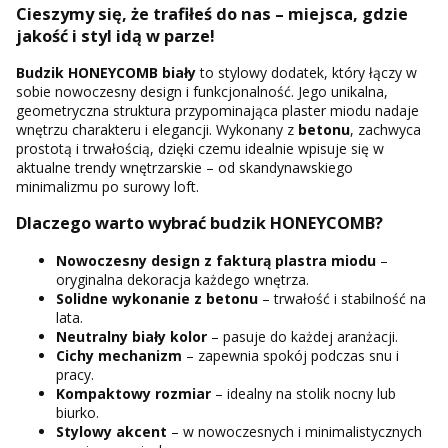
Cieszymy się, że trafiłeś do nas – miejsca, gdzie
jakość i styl idą w parze!
Budzik HONEYCOMB biały
to stylowy dodatek, który łączy w
sobie nowoczesny design i funkcjonalność. Jego unikalna,
geometryczna struktura przypominająca plaster miodu nadaje
wnętrzu charakteru i elegancji. Wykonany z
betonu
, zachwyca
prostotą i trwałością, dzięki czemu idealnie wpisuje się w
aktualne trendy wnętrzarskie – od skandynawskiego
minimalizmu po surowy loft.
Dlaczego warto wybrać budzik HONEYCOMB?
Nowoczesny design z fakturą plastra miodu
–
oryginalna dekoracja każdego wnętrza.
Solidne wykonanie z betonu
– trwałość i stabilność na
lata.
Neutralny biały kolor
– pasuje do każdej aranżacji.
Cichy mechanizm
– zapewnia spokój podczas snu i
pracy.
Kompaktowy rozmiar
– idealny na stolik nocny lub
biurko.
Stylowy akcent
– w nowoczesnych i minimalistycznych