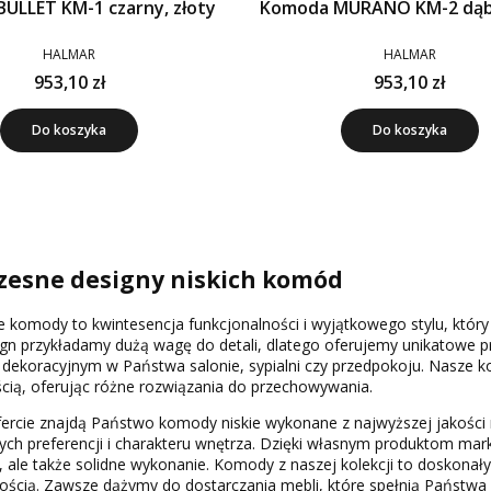
ULLET KM-1 czarny, złoty
Komoda MURANO KM-2 dąb 
HALMAR
HALMAR
953,10 zł
953,10 zł
Do koszyka
Do koszyka
esne designy niskich komód
e komody to kwintesencja funkcjonalności i wyjątkowego stylu, któr
gn przykładamy dużą wagę do detali, dlatego oferujemy unikatowe pro
ekoracyjnym w Państwa salonie, sypialni czy przedpokoju. Nasze ko
cią, oferując różne rozwiązania do przechowywania.
fercie znajdą Państwo komody niskie wykonane z najwyższej jakośc
ych preferencji i charakteru wnętrza. Dzięki własnym produktom mark
 ale także solidne wykonanie. Komody z naszej kolekcji to doskonały 
ością. Zawsze dążymy do dostarczania mebli, które spełnią Państwa o