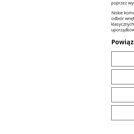
poprzez wye
Niskie komo
odbiór wnęt
klasycznych
uporządkow
Powiąz