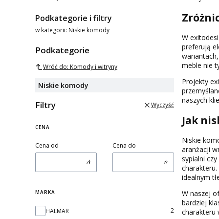
Koniec menu
Zróżni
Podkategorie i filtry
w kategorii: Niskie komody
W exitodes
preferują 
Podkategorie
wariantach,
meble nie t
Wróć do: Komody i witryny
Projekty ex
Niskie komody
przemyślan
naszych kli
Filtry
Wyczyść
Jak ni
CENA
Niskie komo
Cena od
Cena do
aranżacji w
sypialni cz
zł
zł
charakteru.
idealnym tł
W naszej of
MARKA
bardziej kl
Marka
2
HALMAR
charakteru 