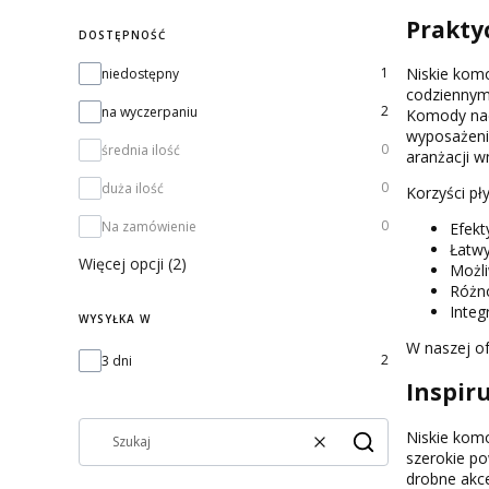
Prakty
DOSTĘPNOŚĆ
Dostępność
Niskie komo
1
niedostępny
codziennym 
2
na wyczerpaniu
Komody nad
wyposażeni
0
średnia ilość
aranżacji w
0
duża ilość
Korzyści pł
0
Na zamówienie
Efekt
Łatw
Więcej opcji (2)
Możli
Różn
Integ
WYSYŁKA W
W naszej of
Wysyłka w
2
3 dni
Inspir
Niskie komo
Wyczyść
Szukaj
szerokie po
drobne akce