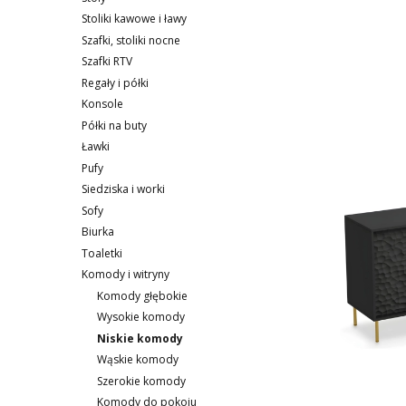
Stoliki kawowe i ławy
Szafki, stoliki nocne
Szafki RTV
Regały i półki
Konsole
Lista p
Półki na buty
Ławki
Pufy
Siedziska i worki
Sofy
Biurka
Toaletki
Komody i witryny
Komody głębokie
Wysokie komody
Niskie komody
Wąskie komody
Szerokie komody
Komody do pokoju