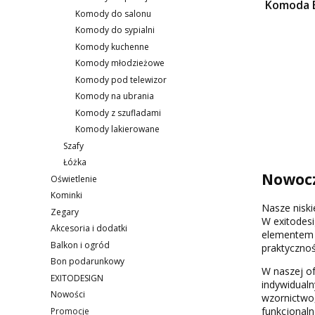
Komoda B
Komody do salonu
Komody do sypialni
Komody kuchenne
Komody młodzieżowe
Komody pod telewizor
Komody na ubrania
Komody z szufladami
Komody lakierowane
Szafy
Łóżka
Nowocz
Oświetlenie
Kominki
Nasze niski
Zegary
W exitodesi
Akcesoria i dodatki
elementem d
Balkon i ogród
praktycznoś
Bon podarunkowy
W naszej o
EXITODESIGN
indywidualn
Nowości
wzornictwo,
funkcjonaln
Promocje