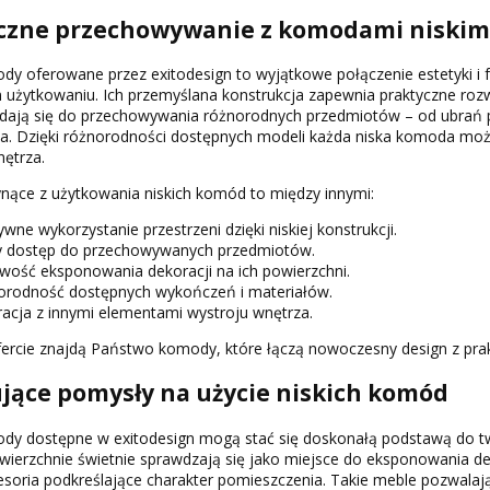
czne przechowywanie z komodami niskim
dy oferowane przez exitodesign to wyjątkowe połączenie estetyki i 
użytkowaniu. Ich przemyślana konstrukcja zapewnia praktyczne rozwi
ają się do przechowywania różnorodnych przedmiotów – od ubrań p
a. Dzięki różnorodności dostępnych modeli każda niska komoda moż
nętrza.
ynące z użytkowania niskich komód to między innymi:
ywne wykorzystanie przestrzeni dzięki niskiej konstrukcji.
y dostęp do przechowywanych przedmiotów.
wość eksponowania dekoracji na ich powierzchni.
orodność dostępnych wykończeń i materiałów.
racja z innymi elementami wystroju wnętrza.
ercie znajdą Państwo komody, które łączą nowoczesny design z prak
ujące pomysły na użycie niskich komód
dy dostępne w exitodesign mogą stać się doskonałą podstawą do twor
wierzchnie świetnie sprawdzają się jako miejsce do eksponowania de
soria podkreślające charakter pomieszczenia. Takie meble pozwalają