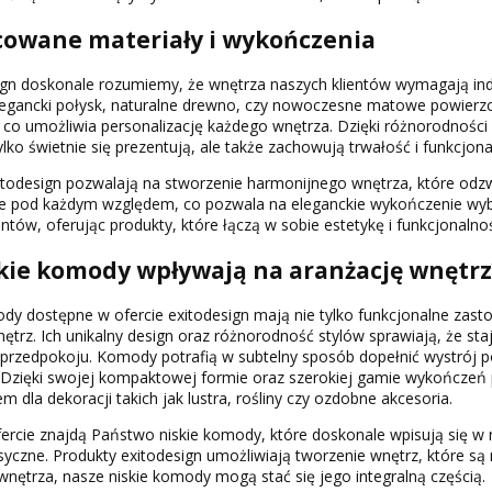
cowane materiały i wykończenia
ign doskonale rozumiemy, że wnętrza naszych klientów wymagają ind
elegancki połysk, naturalne drewno, czy nowoczesne matowe powierz
 co umożliwia personalizację każdego wnętrza. Dzięki różnorodności 
ylko świetnie się prezentują, ale także zachowują trwałość i funkcjona
itodesign pozwalają na stworzenie harmonijnego wnętrza, które odzw
e pod każdym względem, co pozwala na eleganckie wykończenie wybr
entów, oferując produkty, które łączą w sobie estetykę i funkcjonalno
skie komody wpływają na aranżację wnętrz
dy dostępne w ofercie exitodesign mają nie tylko funkcjonalne zas
nętrz. Ich unikalny design oraz różnorodność stylów sprawiają, że s
y przedpokoju. Komody potrafią w subtelny sposób dopełnić wystrój
 Dzięki swojej kompaktowej formie oraz szerokiej gamie wykończeń 
em dla dekoracji takich jak lustra, rośliny czy ozdobne akcesoria.
ercie znajdą Państwo niskie komody, które doskonale wpisują się w 
asyczne. Produkty exitodesign umożliwiają tworzenie wnętrz, które są n
wnętrza, nasze niskie komody mogą stać się jego integralną częścią.