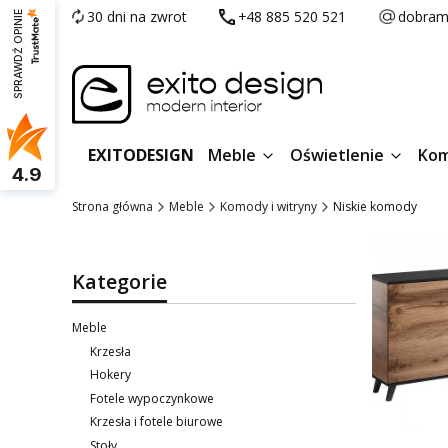
30 dni na zwrot
+48 885 520 521
dobram
SPRAWDŹ OPINIE
EXITODESIGN
Meble
Oświetlenie
Kom
4.9
Strona główna
Meble
Komody i witryny
Niskie komody
Kategorie
Meble
Krzesła
Hokery
Fotele wypoczynkowe
Krzesła i fotele biurowe
Stoły