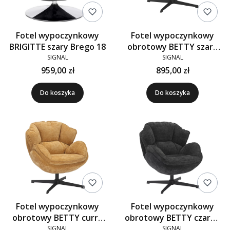
Fotel wypoczynkowy
Fotel wypoczynkowy
BRIGITTE szary Brego 18
obrotowy BETTY szary
tap.240
SIGNAL
SIGNAL
959,00 zł
895,00 zł
Do koszyka
Do koszyka
Fotel wypoczynkowy
Fotel wypoczynkowy
obrotowy BETTY curry
obrotowy BETTY czarny
tap.248
tap.242
SIGNAL
SIGNAL