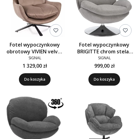
Fotel wypoczynkowy
Fotel wypoczynkowy
obrotowy VIVIEN velvet
BRIGITTE chrom stelaż
beż 40
szary Brego 07
SIGNAL
SIGNAL
1 329,00 zł
999,00 zł
Do koszyka
Do koszyka