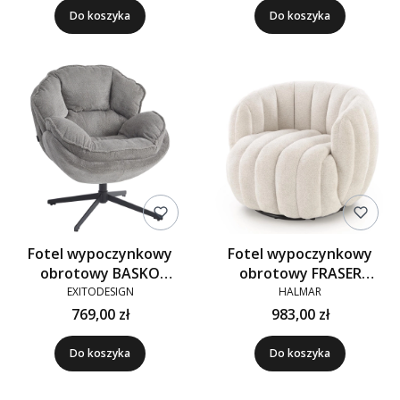
Do koszyka
Do koszyka
Fotel wypoczynkowy
Fotel wypoczynkowy
obrotowy BASKO
obrotowy FRASER
tkanina szary VINCI 11
kremowy
EXITODESIGN
HALMAR
769,00 zł
983,00 zł
Do koszyka
Do koszyka