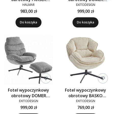
ciemny beżowy
tkanina beżowy z
HALMAR
EXITODESIGN
podnóżkiem VINCI 26
983,00 zł
999,00 zł
Do koszyka
Do koszyka
Fotel wypoczynkowy
Fotel wypoczynkowy
obrotowy DOMER
obrotowy BASKO
tkanina szary z
tkanina beżowy VINCI 26
EXITODESIGN
EXITODESIGN
podnóżkiem VINCI 11
999,00 zł
769,00 zł