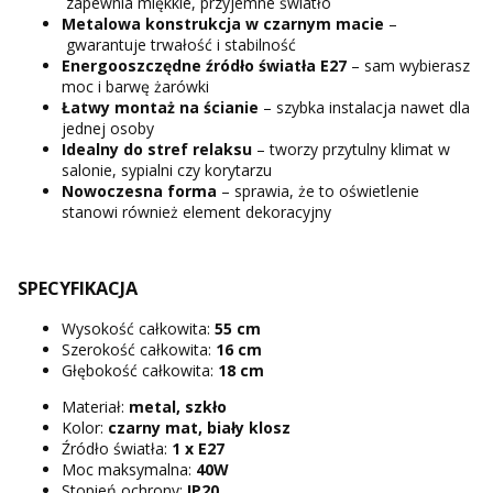
zapewnia miękkie, przyjemne światło
Metalowa konstrukcja
w czarnym macie
–
gwarantuje trwałość i stabilność
Energooszczędne źródło światła
E27
– sam wybierasz
moc i barwę żarówki
Łatwy montaż
na ścianie
– szybka instalacja nawet dla
jednej osoby
Idealny do stref relaksu
– tworzy przytulny klimat w
salonie, sypialni czy korytarzu
Nowoczesna forma
– sprawia, że to oświetlenie
stanowi również element dekoracyjny
SPECYFIKACJA
Wysokość całkowita:
55 cm
Szerokość całkowita:
16 cm
Głębokość całkowita:
18 cm
Materiał:
metal, szkło
Kolor:
czarny mat, biały klosz
Źródło światła:
1 x E27
Moc maksymalna:
40W
Stopień ochrony:
IP20