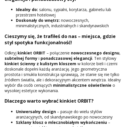
Idealny do:
salonu, sypialni, korytarza, gabinetu lub
przestrzeni hotelowej
Doskonały do wnętrz:
nowoczesnych,
minimalistycznych, industrialnych i skandynawskich
Cieszymy się, że trafiłeś do nas – miejsca, gdzie
styl spotyka funkcjonalność!
Odkryj
kinkiet ORBIT
– połączenie
nowoczesnego designu
,
subtelnej formy
i
ponadczasowej elegancji
. Ten stylowy
kinkiet ścienny z kulistym kloszem
w kolorze bieli i czerni
doskonale dopełni każdą aranżację. Jego geometryczna
prostota i smukła konstrukcja sprawiają, że stanie się nie tylko
źródłem światła, ale i dekoracyjnym akcentem wnętrza. Idealny
wybór dla osób ceniących
minimalistyczne oświetlenie
o
wysokiej estetyce wykonania.
Dlaczego warto wybrać kinkiet ORBIT?
Uniwersalny design
– pasuje do wielu stylów
aranżacyjnych, od skandynawskiego po nowoczesny
Szklany klosz
o mlecznobiałym wykończeniu
–