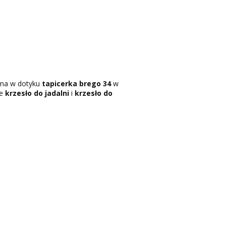
mna w dotyku
tapicerka brego 34
w
ne
krzesło do jadalni
i
krzesło do