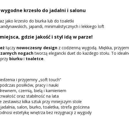
wygodne krzesło do jadalni i salonu
az jako krzesło do biurka lub do toaletki
ndynawskich, japandi, minimalistycznych i lekkiego loft
 miejsca, gdzie jakość i styl idą w parze!
beż
łączy
nowoczesny design
z codzienną wygodą. Miękka, przyje
czarnych nogach
tworzą elegancki duet do każdego stołu. To ideal
 przy
biurku
i
toaletce
.
edzenia i przyjemny „soft touch”
odczas posiłków, pracy i nauki
drewnem, czernią, bielą i kamieniem
trwałość oraz stabilność na lata
 zestawisz kilka sztuk przy mniejszym stole
jadalnia, salon, biurko, toaletka, strefa gościnna
odnosi estetykę wnętrza bez rezygnacji z wygody