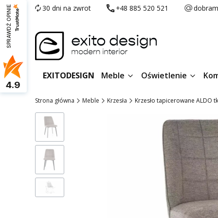
30 dni na zwrot
+48 885 520 521
dobram
SPRAWDŹ OPINIE
EXITODESIGN
Meble
Oświetlenie
Kom
4.9
Strona główna
Meble
Krzesła
Krzesło tapicerowane ALDO t