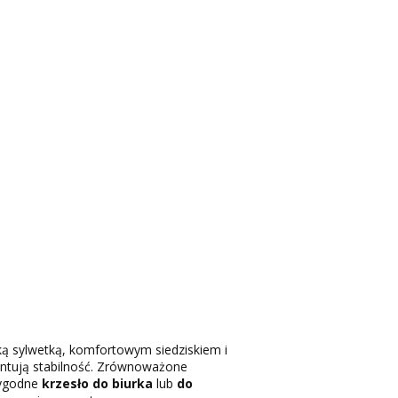
ką sylwetką, komfortowym siedziskiem i
ntują stabilność. Zrównoważone
wygodne
krzesło do biurka
lub
do