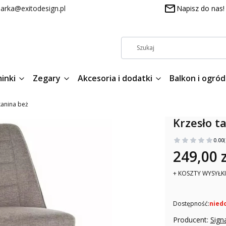
arka@exitodesign.pl
Napisz do nas!
inki
Zegary
Akcesoria i dodatki
Balkon i ogród
kanina beż
Krzesło t
0.00
249,00 z
+ KOSZTY WYSYŁKI
Dostępność:
nied
Producent:
Sign