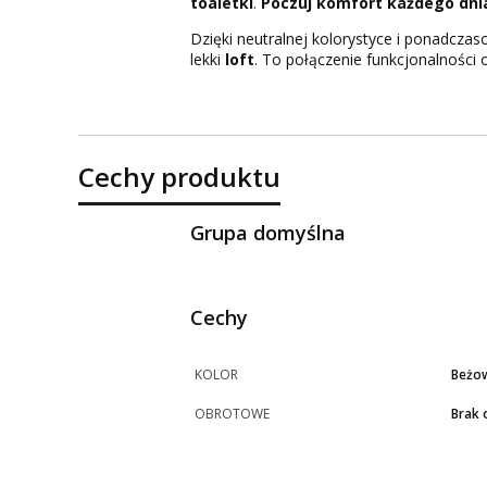
toaletki
.
Poczuj komfort każdego dni
Dzięki neutralnej kolorystyce i ponadczaso
lekki
loft
. To połączenie funkcjonalności o
Cechy produktu
Grupa domyślna
Cechy
KOLOR
Beżo
OBROTOWE
Brak 