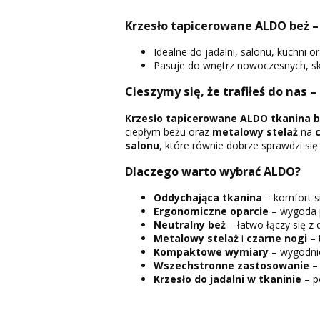
Krzesło tapicerowane ALDO beż – 
Idealne do jadalni, salonu, kuchni or
Pasuje do wnętrz nowoczesnych, ska
Cieszymy się, że trafiłeś do nas –
Krzesło tapicerowane ALDO tkanina 
ciepłym beżu oraz
metalowy stelaż
na
salonu
, które równie dobrze sprawdzi się
Dlaczego warto wybrać ALDO?
Oddychająca tkanina
– komfort si
Ergonomiczne oparcie
– wygoda p
Neutralny beż
– łatwo łączy się z 
Metalowy stelaż
i
czarne nogi
– 
Kompaktowe wymiary
– wygodnie
Wszechstronne zastosowanie
– 
Krzesło do jadalni w tkaninie
– p