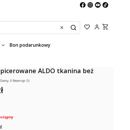
Produkty w kos
Wyczyść
Szukaj
Bon podarunkowy
apicerowane ALDO tkanina beż
(Oceny: 0 Recenzje: 0)
ł
ostępny
al