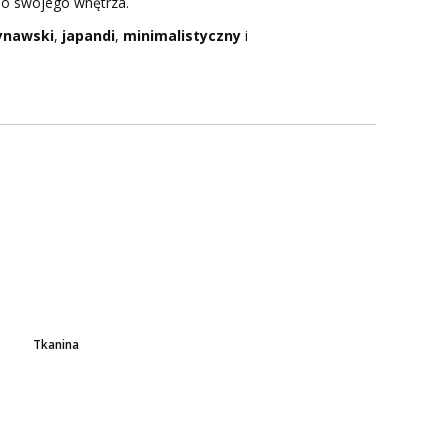
do swojego wnętrza.
ynawski
,
japandi
,
minimalistyczny
i
Tkanina