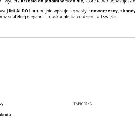
a
i wybierz
krzesło do jadalni w tkaninie
, które łatwo dopasujesz 
wej linii
ALDO
harmonijnie wpisuje się w style
nowoczesny
,
skand
raz subtelnej elegancji – doskonałe na co dzień i od święta.
wy
TAPICERKA
obrotu