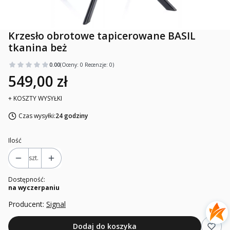
Krzesło obrotowe tapicerowane BASIL
tkanina beż
0.00
(Oceny: 0 Recenzje: 0)
549,00 zł
+ KOSZTY WYSYŁKI
Czas wysyłki:
24 godziny
Ilość
szt.
Dostępność:
na wyczerpaniu
Producent:
Signal
Dodaj do koszyka