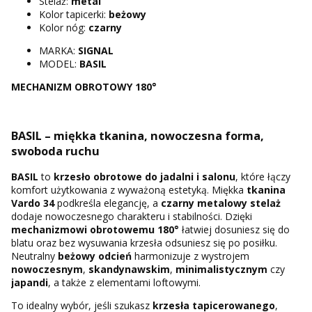
Stelaż:
metal
Kolor tapicerki:
beżowy
Kolor nóg:
czarny
MARKA:
SIGNAL
MODEL:
BASIL
MECHANIZM OBROTOWY 180°
BASIL – miękka tkanina, nowoczesna forma,
swoboda ruchu
BASIL
to
krzesło obrotowe do jadalni i salonu
, które łączy
komfort użytkowania z wyważoną estetyką. Miękka
tkanina
Vardo 34
podkreśla elegancję, a
czarny metalowy stelaż
dodaje nowoczesnego charakteru i stabilności. Dzięki
mechanizmowi obrotowemu 180°
łatwiej dosuniesz się do
blatu oraz bez wysuwania krzesła odsuniesz się po posiłku.
Neutralny
beżowy odcień
harmonizuje z wystrojem
nowoczesnym
,
skandynawskim
,
minimalistycznym
czy
japandi
, a także z elementami loftowymi.
To idealny wybór, jeśli szukasz
krzesła tapicerowanego
,