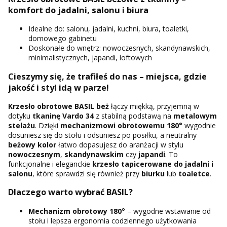
komfort do jadalni, salonu i biura
Idealne do: salonu, jadalni, kuchni, biura, toaletki,
domowego gabinetu
Doskonałe do wnętrz: nowoczesnych, skandynawskich,
minimalistycznych, japandi, loftowych
Cieszymy się, że trafiłeś do nas – miejsca, gdzie
jakość i styl idą w parze!
Krzesło obrotowe BASIL beż
łączy miękką, przyjemną w
dotyku
tkaninę Vardo 34
z stabilną podstawą na
metalowym
stelażu
. Dzięki
mechanizmowi obrotowemu 180°
wygodnie
dosuniesz się do stołu i odsuniesz po posiłku, a neutralny
beżowy kolor
łatwo dopasujesz do aranżacji w stylu
nowoczesnym
,
skandynawskim
czy
japandi
. To
funkcjonalne i eleganckie
krzesło tapicerowane do jadalni i
salonu
, które sprawdzi się również przy
biurku
lub
toaletce
.
Dlaczego warto wybrać BASIL?
Mechanizm obrotowy 180°
– wygodne wstawanie od
stołu i lepsza ergonomia codziennego użytkowania