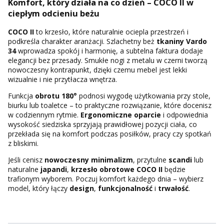
Komfort, który działa na co dzień – COCO II w
ciepłym odcieniu beżu
COCO II
to krzesło, które naturalnie ociepla przestrzeń i
podkreśla charakter aranżacji. Szlachetny beż
tkaniny
Vardo
34
wprowadza spokój i harmonię, a subtelna faktura dodaje
elegancji bez przesady. Smukłe nogi z metalu w czerni tworzą
nowoczesny kontrapunkt, dzięki czemu mebel jest lekki
wizualnie i nie przytłacza wnętrza.
Funkcja
obrotu 180°
podnosi wygodę użytkowania przy stole,
biurku lub toaletce – to praktyczne rozwiązanie, które docenisz
w codziennym rytmie.
Ergonomiczne oparcie
i odpowiednia
wysokość siedziska sprzyjają prawidłowej pozycji ciała, co
przekłada się na komfort podczas posiłków, pracy czy spotkań
z bliskimi.
Jeśli cenisz
nowoczesny minimalizm
, przytulne
scandi
lub
naturalne
japandi
,
krzesło obrotowe COCO II
będzie
trafionym wyborem. Poczuj komfort każdego dnia – wybierz
model, który łączy
design
,
funkcjonalność
i
trwałość
.