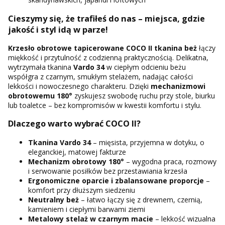
Cieszymy się, że trafiłeś do nas – miejsca, gdzie
jakość i styl idą w parze!
Krzesło obrotowe tapicerowane COCO II tkanina beż
łączy
miękkość i przytulność z codzienną praktycznością. Delikatna,
wytrzymała tkanina
Vardo 34
w ciepłym odcieniu beżu
współgra z czarnym, smukłym stelażem, nadając całości
lekkości i nowoczesnego charakteru. Dzięki
mechanizmowi
obrotowemu 180°
zyskujesz swobodę ruchu przy stole, biurku
lub toaletce – bez kompromisów w kwestii komfortu i stylu.
Dlaczego warto wybrać COCO II?
Tkanina Vardo 34
– mięsista, przyjemna w dotyku, o
eleganckiej, matowej fakturze
Mechanizm obrotowy 180°
– wygodna praca, rozmowy
i serwowanie posiłków bez przestawiania krzesła
Ergonomiczne oparcie
i zbalansowane proporcje
–
komfort przy dłuższym siedzeniu
Neutralny beż
– łatwo łączy się z drewnem, czernią,
kamieniem i ciepłymi barwami ziemi
Metalowy stelaż
w czarnym macie
– lekkość wizualna