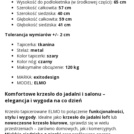
Wysokość do podłokietnika (w środkowej części):
65 cm
Szerokość całkowita:
57 cm
Szerokość siedziska:
40 cm
Głębokość całkowita:
59 cm
Głębokość siedziska:
41 cm
Tolerancja wymiarów +/- 2 cm
Tapicerka:
tkanina
Stelaż:
metal
Kolor tapicerki:
szary
Kolor nóg:
czarny
Maksymalne obciążenie:
120 kg
MARKA:
exitodesign
MODEL:
ELMO
Komfortowe krzesło do jadalni i salonu –
elegancja i wygoda na co dzień
Krzesło tapicerowane ELMO to połączenie
funkcjonalności,
stylu i wygody
. Idealne jako
krzesło do jadalni loft
lub
nowoczesne krzesło biurowe
, sprawdzi się w wielu
przestrzeniach – zarówno domowych, jak i komercyjnych.