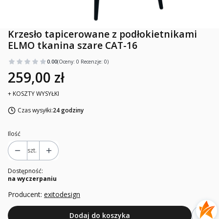
Krzesło tapicerowane z podłokietnikami
ELMO tkanina szare CAT-16
0.00
(Oceny: 0 Recenzje: 0)
259,00 zł
+ KOSZTY WYSYŁKI
Czas wysyłki:
24 godziny
Ilość
szt.
Dostępność:
na wyczerpaniu
Producent:
exitodesign
Dodaj do koszyka