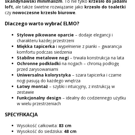
skandynawski minimalizm
. To nie tylko
krzesło do jadalni
loft
, ale także świetne rozwiązanie jako
krzesło do toaletki
czy
nowoczesne krzesło biurowe
.
Dlaczego warto wybrać ELMO?
Stylowe pikowane oparcie
– dodaje elegancji i
charakteru każdej przestrzeni
Miękka tapicerka
i wypełnienie z pianki – gwarancja
komfortu podczas siedzenia
Stabilne metalowe nogi
– trwała konstrukcja na lata
Ochronne podkładki
na nogach – chronią podłogę
przed zarysowaniami
Uniwersalna kolorystyka
– szara tapicerka i czarne
nogi pasują do każdego wnętrza
Łatwy montaż
– szybki i intuicyjny, z instrukcją w
zestawie
Funkcjonalny design
– idealny do codziennego użytku
w wielu przestrzeniach
SPECYFIKACJA
Wysokość całkowita:
83 cm
Wysokość do siedziska:
48 cm