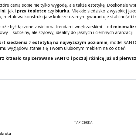
tóre cenią sobie nie tylko wygodę, ale także estetykę. Doskonale wp
lni
, jak i
przy toaletce
czy
biurku
. Miękkie siedzisko z wysokiej ja
, metalowa konstrukcja w kolorze czarnym gwarantuje stabilność i t
może być łączone z wieloma trendami wnętrzarskimi – od
minimali
owy – subtelny, ale stylowy, idealny do jasnych i ciemnych aranżacji.
rt siedzenia
z
estetyką na najwyższym poziomie
, model SANT
nemu wyglądowi stanie się Twoim ulubionym meblem na co dzień.
 krzesło tapicerowane SANTO i poczuj różnicę już od pierwsz
TAPICERKA
obrotu