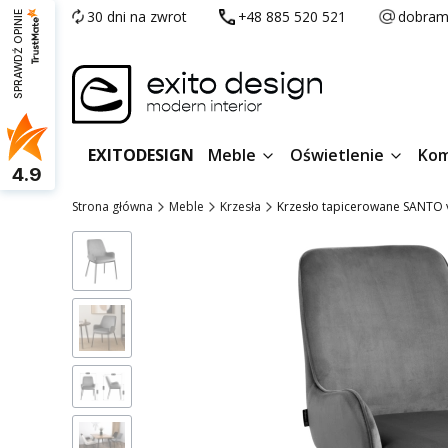
30 dni na zwrot
+48 885 520 521
dobram
SPRAWDŹ OPINIE
EXITODESIGN
Meble
Oświetlenie
Kom
4.9
Strona główna
Meble
Krzesła
Krzesło tapicerowane SANTO v