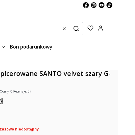
Produkty w kos
Wyczyść
Szukaj
Bon podarunkowy
apicerowane SANTO velvet szary G-
(Oceny: 0 Recenzje: 0)
ł
zasowo niedostępny