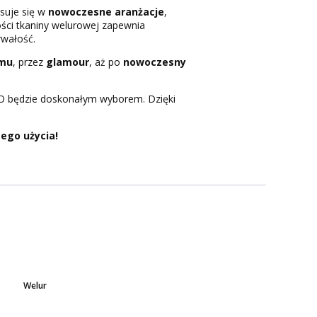
isuje się w
nowoczesne aranżacje
,
kości tkaniny welurowej zapewnia
rwałość.
zmu
, przez
glamour
, aż po
nowoczesny
O będzie doskonałym wyborem. Dzięki
ego użycia!
Welur