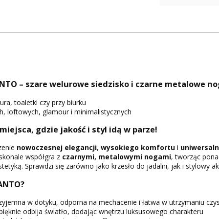
NTO – szare welurowe siedzisko i czarne metalowe no
ura, toaletki czy przy biurku
 loftowych, glamour i minimalistycznych
 miejsca, gdzie jakość i styl idą w parze!
zenie
nowoczesnej elegancji
,
wysokiego komfortu
i
uniwersal
konale współgra z
czarnymi, metalowymi nogami
, tworząc pon
tetyką. Sprawdzi się zarówno jako krzesło do jadalni, jak i stylowy akc
SANTO?
zyjemna w dotyku, odporna na mechacenie i łatwa w utrzymaniu czys
pięknie odbija światło, dodając wnętrzu luksusowego charakteru