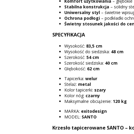
Komfort użytkowania
– głębokie 
Stabilna konstrukcja
– solidny st
Uniwersalny styl
– świetnie wpisuj
Ochrona podłogi
– podkładki ochr
Świetny stosunek jakości do ce
SPECYFIKACJA
Wysokość:
83,5 cm
Wysokość do siedziska:
48 cm
Szerokość:
54 cm
Szerokość siedziska:
40 cm
Głębokość:
62 cm
Tapicerka:
welur
Stelaż:
metal
Kolor tapicerki:
szary
Kolor nóg:
czarny
Maksymalne obciążenie:
120 kg
MARKA:
exitodesign
MODEL:
SANTO
Krzesło tapicerowane SANTO – ko