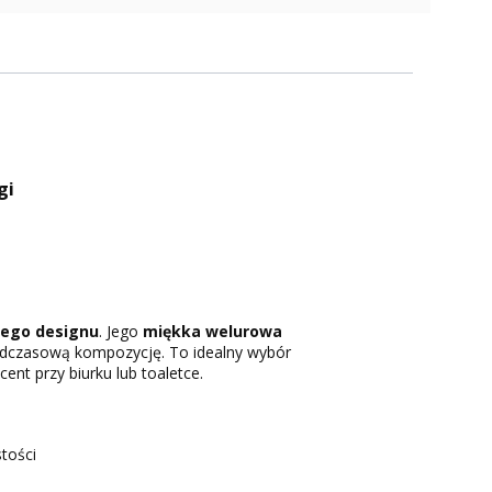
gi
nego designu
. Jego
miękka welurowa
adczasową kompozycję. To idealny wybór
ent przy biurku lub toaletce.
tości