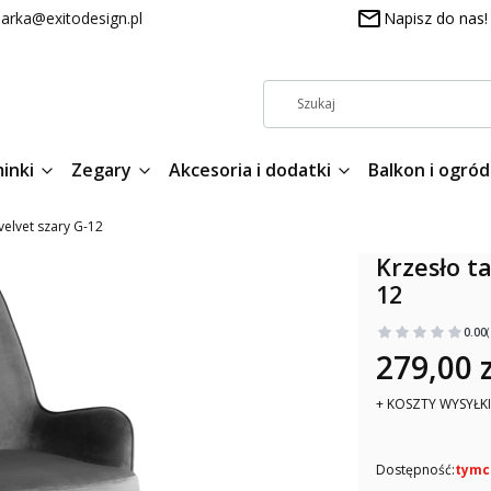
arka@exitodesign.pl
Napisz do nas!
inki
Zegary
Akcesoria i dodatki
Balkon i ogród
elvet szary G-12
Krzesło t
12
0.00
279,00 z
+ KOSZTY WYSYŁKI
Dostępność:
tymc