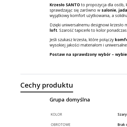
Krzesło SANTO
to propozycja dla osób, k
sprawdzając się zarówno w
salonie
,
jada
wyjątkowy komfort użytkowania, a solidna
Dzięki uniwersalnemu designowi krzesło 
loft
. Szarość tapicerki to kolor ponadczas
Jeśli szukasz krzesła, które połączy
komfo
wysokiej jakości materiałom i uniwersal
Postaw na sprawdzony wybór – wybierz
Cechy produktu
Grupa domyślna
KOLOR
Szary
OBROTOWE
Brak 