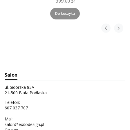
399,00 zł
Do koszyka
Salon
ul. Sidorska 83A
21-500 Biała Podlaska
Telefon:
607 037 707
Mail:
salon@exitodesign.pl
Czynne