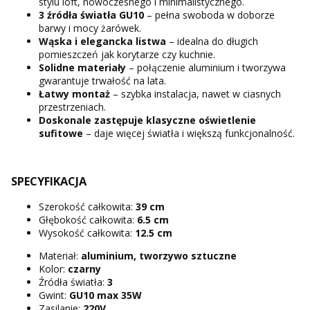
stylu loft, nowoczesnego i minimalistycznego.
3 źródła światła GU10
– pełna swoboda w doborze
barwy i mocy żarówek.
Wąska i elegancka listwa
– idealna do długich
pomieszczeń jak korytarze czy kuchnie.
Solidne materiały
– połączenie aluminium i tworzywa
gwarantuje trwałość na lata.
Łatwy montaż
– szybka instalacja, nawet w ciasnych
przestrzeniach.
Doskonale zastępuje klasyczne oświetlenie
sufitowe
– daje więcej światła i większą funkcjonalność.
SPECYFIKACJA
Szerokość całkowita:
39 cm
Głębokość całkowita:
6.5 cm
Wysokość całkowita:
12.5 cm
Materiał:
aluminium, tworzywo sztuczne
Kolor:
czarny
Źródła światła:
3
Gwint:
GU10 max 35W
Zasilanie:
220V