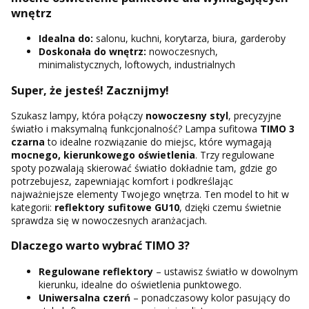
wnętrz
Idealna do:
salonu, kuchni, korytarza, biura, garderoby
Doskonała do wnętrz:
nowoczesnych,
minimalistycznych, loftowych, industrialnych
Super, że jesteś! Zacznijmy!
Szukasz lampy, która połączy
nowoczesny styl
, precyzyjne
światło i maksymalną funkcjonalność? Lampa sufitowa
TIMO 3
czarna
to idealne rozwiązanie do miejsc, które wymagają
mocnego, kierunkowego oświetlenia
. Trzy regulowane
spoty pozwalają skierować światło dokładnie tam, gdzie go
potrzebujesz, zapewniając komfort i podkreślając
najważniejsze elementy Twojego wnętrza. Ten model to hit w
kategorii:
reflektory sufitowe GU10
, dzięki czemu świetnie
sprawdza się w nowoczesnych aranżacjach.
Dlaczego warto wybrać TIMO 3?
Regulowane reflektory
– ustawisz światło w dowolnym
kierunku, idealne do oświetlenia punktowego.
Uniwersalna czerń
– ponadczasowy kolor pasujący do