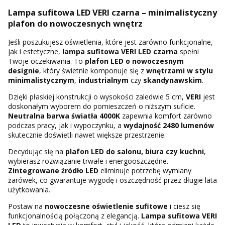
Lampa sufitowa LED VERI czarna – minimalistyczny
plafon do nowoczesnych wnętrz
Jeśli poszukujesz oświetlenia, które jest zarówno funkcjonalne,
jak i estetyczne,
lampa sufitowa VERI LED czarna
spełni
Twoje oczekiwania. To
plafon LED o nowoczesnym
designie
, który świetnie komponuje się z
wnętrzami w stylu
minimalistycznym
,
industrialnym
czy
skandynawskim
.
Dzięki płaskiej konstrukcji o wysokości zaledwie 5 cm,
VERI
jest
doskonałym wyborem do pomieszczeń o niższym suficie.
Neutralna barwa światła 4000K
zapewnia komfort zarówno
podczas pracy, jak i wypoczynku, a
wydajność 2480 lumenów
skutecznie doświetli nawet większe przestrzenie.
Decydując się na
plafon LED do salonu, biura czy kuchni
,
wybierasz rozwiązanie trwałe i energooszczędne.
Zintegrowane źródło LED
eliminuje potrzebę wymiany
żarówek, co gwarantuje wygodę i oszczędność przez długie lata
użytkowania.
Postaw na
nowoczesne oświetlenie sufitowe
i ciesz się
funkcjonalnością połączoną z elegancją.
Lampa sufitowa VERI