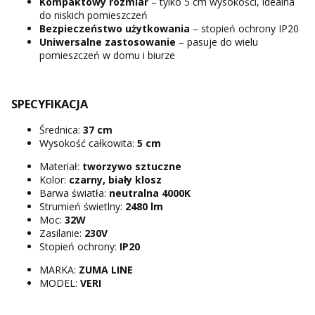
Kompaktowy rozmiar
– tylko 5 cm wysokości, idealna
do niskich pomieszczeń
Bezpieczeństwo użytkowania
– stopień ochrony IP20
Uniwersalne zastosowanie
– pasuje do wielu
pomieszczeń w domu i biurze
SPECYFIKACJA
Średnica:
37 cm
Wysokość całkowita:
5 cm
Materiał:
tworzywo sztuczne
Kolor:
czarny, biały klosz
Barwa światła:
neutralna 4000K
Strumień świetlny:
2480 lm
Moc:
32W
Zasilanie:
230V
Stopień ochrony:
IP20
MARKA:
ZUMA LINE
MODEL:
VERI