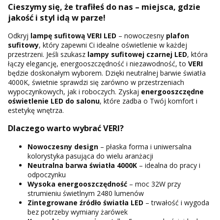
Cieszymy się, że trafiłeś do nas – miejsca, gdzie
jakość i styl idą w parze!
Odkryj
lampę sufitową VERI LED
– nowoczesny
plafon
sufitowy
, który zapewni Ci idealne oświetlenie w każdej
przestrzeni. Jeśli szukasz
lampy sufitowej czarnej LED
, która
łączy elegancję, energooszczędność i niezawodność, to
VERI
będzie doskonałym wyborem. Dzięki neutralnej barwie światła
4000K, świetnie sprawdzi się zarówno w przestrzeniach
wypoczynkowych, jak i roboczych. Zyskaj
energooszczędne
oświetlenie LED do salonu
, które zadba o Twój komfort i
estetykę wnętrza.
Dlaczego warto wybrać VERI?
Nowoczesny design
– płaska forma i uniwersalna
kolorystyka pasująca do wielu aranżacji
Neutralna barwa światła 4000K
– idealna do pracy i
odpoczynku
Wysoka energooszczędność
– moc 32W przy
strumieniu świetlnym 2480 lumenów
Zintegrowane źródło światła LED
– trwałość i wygoda
bez potrzeby wymiany żarówek