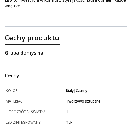
LED
to inwestycja w komfort, styl i jakość, która odmieni każde
wnętrze.
Cechy produktu
Grupa domyślna
Cechy
KOLOR
Biały|Czarny
MATERIAŁ
Tworzywo sztuczne
ILOŚĆ ŹRÓDEŁ ŚWIATŁA
1
LED ZINTEGROWANY
Tak