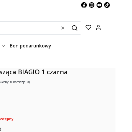
Produkty w kos
Wyczyść
Szukaj
Bon podarunkowy
ząca BIAGIO 1 czarna
(Oceny: 0 Recenzje: 0)
ostępny
x