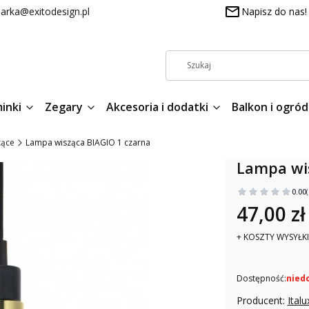
arka@exitodesign.pl
Napisz do nas!
inki
Zegary
Akcesoria i dodatki
Balkon i ogród
zące
Lampa wisząca BIAGIO 1 czarna
Lampa wis
0.00
47,00 zł
+ KOSZTY WYSYŁKI
Dostępność:
nied
Producent:
Italu