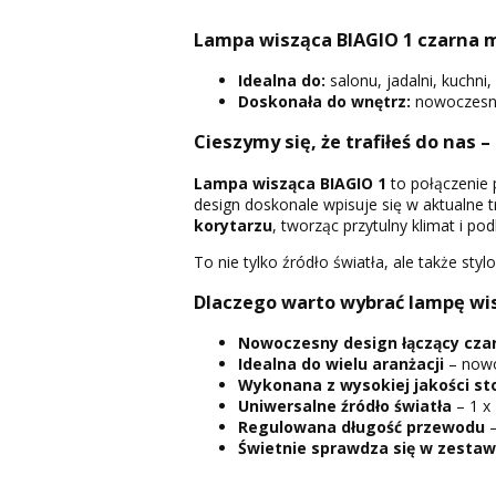
Lampa wisząca BIAGIO 1 czarna m
Idealna do:
salonu, jadalni, kuchni, 
Doskonała do wnętrz:
nowoczesnyc
Cieszymy się, że trafiłeś do nas –
Lampa wisząca BIAGIO 1
to połączenie p
design doskonale wpisuje się w aktualne t
korytarzu
, tworząc przytulny klimat i po
To nie tylko źródło światła, ale także st
Dlaczego warto wybrać lampę wis
Nowoczesny design łączący czar
Idealna do wielu aranżacji
– nowo
Wykonana z wysokiej jakości st
Uniwersalne źródło światła
– 1 x
Regulowana długość przewodu
–
Świetnie sprawdza się w zestaw