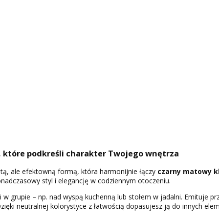
, które podkreśli charakter Twojego wnętrza
ą, ale efektowną formą, która harmonijnie łączy
czarny matowy kl
onadczasowy styl i elegancję w codziennym otoczeniu.
 i w grupie – np. nad wyspą kuchenną lub stołem w jadalni. Emituje p
Dzięki neutralnej kolorystyce z łatwością dopasujesz ją do innych el