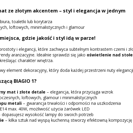
at ze złotym akcentem – styl i elegancja w jednym
biura, toaletki lub korytarza
h, loftowych, minimalistycznych i glamour
 miejsca, gdzie jakość i styl idą w parze!
rostoty i elegancji, które zachwyca subtelnym kontrastem czerni i zł
rendy aranżacyjne. Idealnie sprawdzi się jako
oświetlenie nad stoł
dkreślając charakter wnętrza.
ylowy element dekoracyjny, który doda każdej przestrzeni nuty eleganc
zącą BIAGIO 1?
ny mat i złote detale
– elegancja, która przyciąga wzrok
czesnych, loftowych, glamour i minimalistycznych
opu metali
– gwarancja trwałości i odporności na uszkodzenia
 E14 max. 40W, możliwość użycia żarówek LED
 dopasujesz wysokość lampy do swoich potrzeb
ie
– kilka sztuk nad wyspą kuchenną stworzy efektowną kompozycję