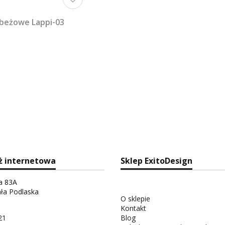
 beżowe Lappi-03
ż internetowa
Sklep ExitoDesign
ka 83A
ała Podlaska
O sklepie
Kontakt
21
Blog