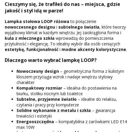
Cieszymy się, że trafiłeś do nas – miejsca, gdzie
jakość i styl idą w parze!
Lampka stołowa LOOP różowa
to połączenie
nowoczesnego designu
i
subtelnego światła
, które tworzy
wyjątkowy klimat w każdym wnętrzu. Jej zaokrąglona forma i
kula z mlecznego szkła
wprowadzą do pomieszczenia
przytulność i elegancję. To idealny wybór dla osób ceniących
estetykę, funkcjonalność
i
modne akcenty kolorystyczne
.
Dlaczego warto wybrać lampkę LOOP?
Nowoczesny design
– geometryczna forma z kulistym
kloszem przyciąga wzrok i nadaje wnętrzu stylowy
charakter
Kompaktowy rozmiar
– idealna do postawienia na
biurku, stoliku nocnym lub toaletce
Subtelne, przyjemne światło
– idealne do relaksu,
czytania i pracy przy komputerze
Solidne wykonanie
z metalu i szkła
– gwarancja
trwałości i estetyki
Energooszczędna
– kompatybilna z żarówkami LED E14
max 10W