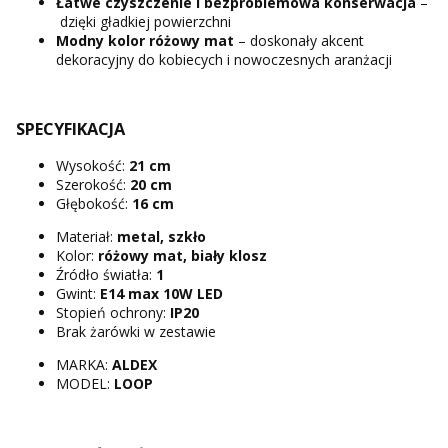
Łatwe
czyszczenie
i bezproblemowa konserwacja
–
dzięki gładkiej powierzchni
Modny kolor różowy mat
– doskonały akcent
dekoracyjny do kobiecych i nowoczesnych aranżacji
SPECYFIKACJA
Wysokość:
21 cm
Szerokość:
20 cm
Głębokość:
16 cm
Materiał:
metal, szkło
Kolor:
różowy mat, biały klosz
Źródło światła:
1
Gwint:
E14 max 10W LED
Stopień ochrony:
IP20
Brak żarówki w zestawie
MARKA:
ALDEX
MODEL:
LOOP