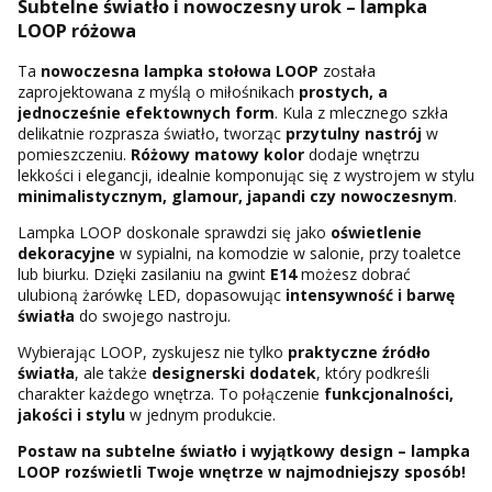
Subtelne światło i nowoczesny urok – lampka
LOOP różowa
Ta
nowoczesna lampka stołowa LOOP
została
zaprojektowana z myślą o miłośnikach
prostych, a
jednocześnie efektownych form
. Kula z mlecznego szkła
delikatnie rozprasza światło, tworząc
przytulny nastrój
w
pomieszczeniu.
Różowy matowy kolor
dodaje wnętrzu
lekkości i elegancji, idealnie komponując się z wystrojem w stylu
minimalistycznym, glamour, japandi czy nowoczesnym
.
Lampka LOOP doskonale sprawdzi się jako
oświetlenie
dekoracyjne
w sypialni, na komodzie w salonie, przy toaletce
lub biurku. Dzięki zasilaniu na gwint
E14
możesz dobrać
ulubioną żarówkę LED, dopasowując
intensywność i barwę
światła
do swojego nastroju.
Wybierając LOOP, zyskujesz nie tylko
praktyczne źródło
światła
, ale także
designerski dodatek
, który podkreśli
charakter każdego wnętrza. To połączenie
funkcjonalności,
jakości i stylu
w jednym produkcie.
Postaw na subtelne światło i wyjątkowy design – lampka
LOOP rozświetli Twoje wnętrze w najmodniejszy sposób!