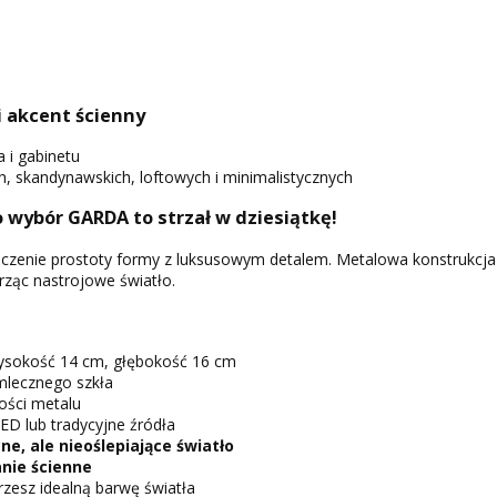
i akcent ścienny
a i gabinetu
 skandynawskich, loftowych i minimalistycznych
 wybór GARDA to strzał w dziesiątkę!
czenie prostoty formy z luksusowym detalem. Metalowa konstrukcja i 
rząc nastrojowe światło.
wysokość 14 cm, głębokość 16 cm
mlecznego szkła
ości metalu
ED lub tradycyjne źródła
e, ale nieoślepiające światło
anie ścienne
zesz idealną barwę światła