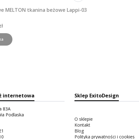
we MELTON tkanina beżowe Lappi-03
zł
ka
ż internetowa
Sklep ExitoDesign
ka 83A
ała Podlaska
O sklepie
Kontakt
21
Blog
10
Polityka prywatności i cookies