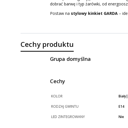
dobrać barwę i typ żarówki, od energoos
Postaw na
stylowy kinkiet GARDA
– ide
Cechy produktu
Grupa domyślna
Cechy
KOLOR
Biały
RODZAJ GWINTU
E14
LED ZINTEGROWANY
Nie