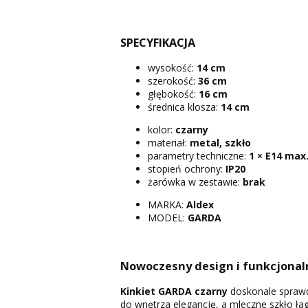
SPECYFIKACJA
wysokość:
14 cm
szerokość:
36 cm
głębokość:
16 cm
średnica klosza:
14 cm
kolor:
czarny
materiał:
metal, szkło
parametry techniczne:
1 × E14 max
stopień ochrony:
IP20
żarówka w zestawie:
brak
MARKA:
Aldex
MODEL:
GARDA
Nowoczesny design i funkcjonal
Kinkiet GARDA czarny
doskonale sprawdz
do wnętrza elegancję, a mleczne szkło ła