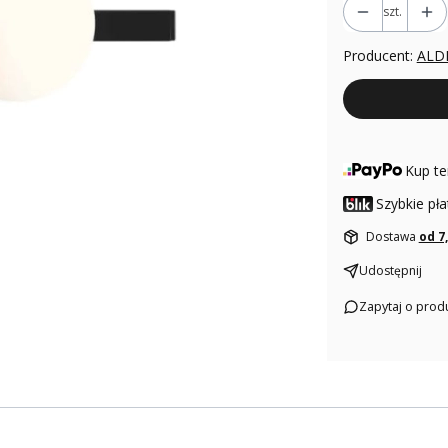
szt.
Producent:
ALD
Kup te
Szybkie pła
Dostawa
od 7
Udostępnij
Zapytaj o prod