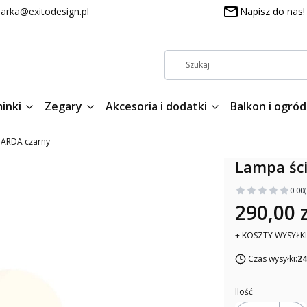
arka@exitodesign.pl
Napisz do nas!
inki
Zegary
Akcesoria i dodatki
Balkon i ogród
 GARDA czarny
Lampa ści
0.00
290,00 z
+ KOSZTY WYSYŁKI
Czas wysyłki:
24
Ilość