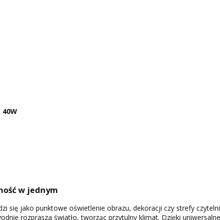
. 40W
ność w jednym
i się jako punktowe oświetlenie obrazu, dekoracji czy strefy czyteln
godnie rozprasza światło, tworząc przytulny klimat. Dzięki uniwersa