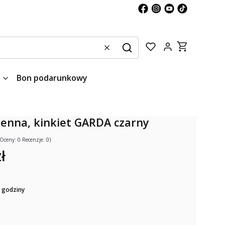
Produkty w kos
Wyczyść
Szukaj
Bon podarunkowy
enna, kinkiet GARDA czarny
(Oceny: 0 Recenzje: 0)
ł
 godziny