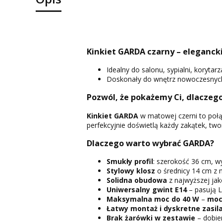
Kinkiet GARDA czarny – eleganck
Idealny do salonu, sypialni, korytarz
Doskonały do wnętrz nowoczesnych,
Pozwól, że pokażemy Ci, dlaczego
Kinkiet GARDA
w matowej czerni to połą
perfekcyjnie doświetlą każdy zakątek, two
Dlaczego warto wybrać GARDA?
Smukły profil
: szerokość 36 cm, 
Stylowy klosz
o średnicy 14 cm z 
Solidna obudowa
z najwyższej jak
Uniwersalny gwint E14
– pasują L
Maksymalna moc do 40
W
–
mocn
Łatwy montaż
i dyskretne zasil
Brak żarówki w zestawie
– dobier