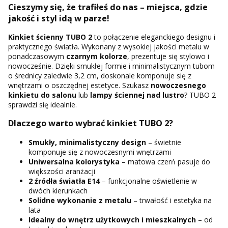
Cieszymy się, że trafiłeś do nas – miejsca, gdzie
jakość i styl idą w parze!
Kinkiet ścienny TUBO 2
to połączenie eleganckiego designu i
praktycznego światła. Wykonany z wysokiej jakości metalu w
ponadczasowym
czarnym kolorze
, prezentuje się stylowo i
nowocześnie. Dzięki smukłej formie i minimalistycznym tubom
o średnicy zaledwie 3,2 cm, doskonale komponuje się z
wnętrzami o oszczędnej estetyce. Szukasz
nowoczesnego
kinkietu do salonu
lub
lampy ściennej nad lustro
? TUBO 2
sprawdzi się idealnie.
Dlaczego warto wybrać kinkiet TUBO 2?
Smukły, minimalistyczny design
– świetnie
komponuje się z nowoczesnymi wnętrzami
Uniwersalna kolorystyka
– matowa czerń pasuje do
większości aranżacji
2 źródła światła E14
– funkcjonalne oświetlenie w
dwóch kierunkach
Solidne wykonanie z metalu
– trwałość i estetyka na
lata
Idealny do wnętrz użytkowych i mieszkalnych
– od