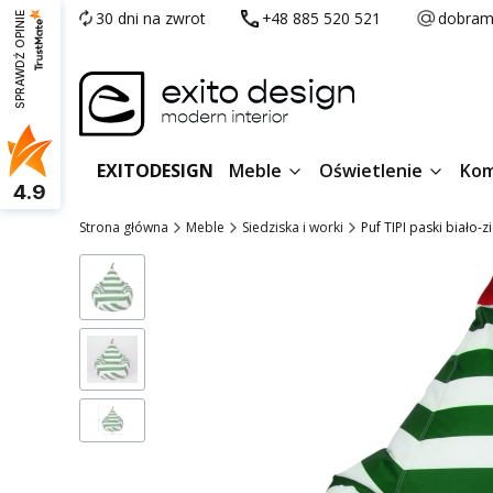
30 dni na zwrot
+48 885 520 521
dobram
SPRAWDŹ OPINIE
EXITODESIGN
Meble
Oświetlenie
Kom
4.9
Strona główna
Meble
Siedziska i worki
Puf TIPI paski biało-z