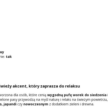
owy
nie:
tak
 świeży akcent, który zaprasza do relaksu
tworzona dla osób, które cenią
wygodną pufę worek do siedzenia
ielone pasy przywodzą na myśl naturę i relaks na świeżym powietrzu, 
o, japandi
czy
nowoczesnym
z dodatkiem zieleni i drewna.