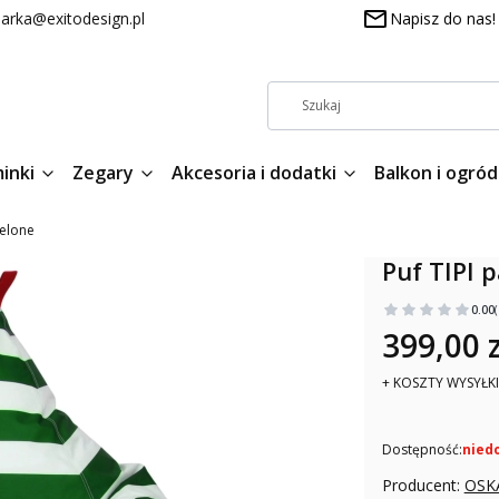
arka@exitodesign.pl
Napisz do nas!
inki
Zegary
Akcesoria i dodatki
Balkon i ogród
ielone
Puf TIPI p
0.00
399,00 z
+ KOSZTY WYSYŁKI
Dostępność:
nied
Producent:
OSK