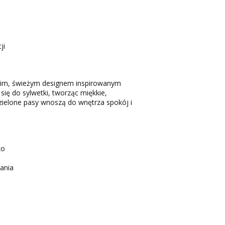
ji
kim, świeżym designem inspirowanym
się do sylwetki, tworząc miękkie,
-zielone pasy wnoszą do wnętrza spokój i
ko
ania