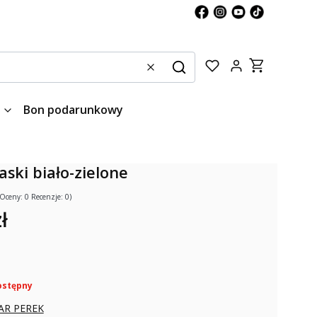
Produkty w kos
Wyczyść
Szukaj
Bon podarunkowy
aski biało-zielone
(Oceny: 0 Recenzje: 0)
ł
ostępny
AR PEREK