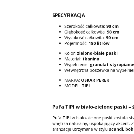
SPECYFIKACJA
Szerokość całkowita:
90 cm
Głębokość całkowita:
98 cm
Wysokość całkowita:
90 cm
Pojemność:
180 litrów
Kolor:
zielono-białe paski
Materiał:
tkanina
Wypełnienie:
granulat styropian
Wewnętrzna poszewka na wypełnie
MARKA:
OSKAR PEREK
MODEL:
TIPI
Pufa TIPI w biało-zielone paski –
Pufa
TIPI
w biało-zielone paski została s
wnętrza naturalny, uspokajający akcent. Z
aranżacje utrzymane w stylu
scandi, boh