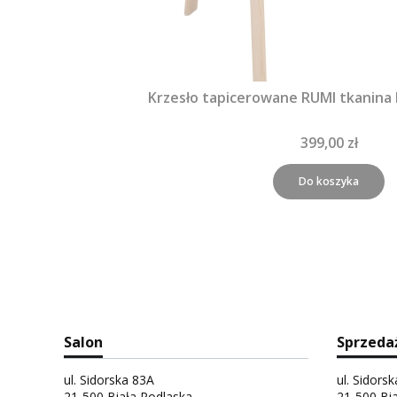
Krzesło tapicerowane RUMI tkanina
399,00 zł
Do koszyka
Salon
Sprzeda
ul. Sidorska 83A
ul. Sidors
21-500 Biała Podlaska
21-500 Bi