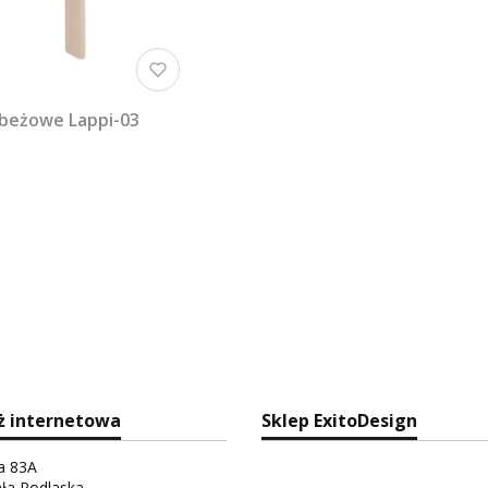
 beżowe Lappi-03
ż internetowa
Sklep ExitoDesign
ka 83A
ała Podlaska