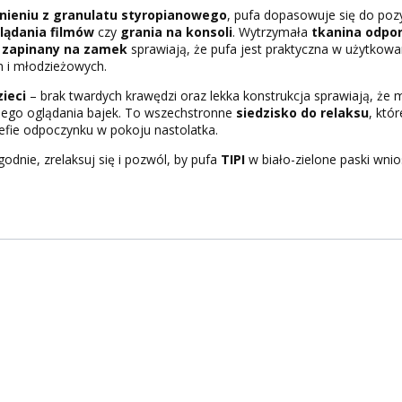
nieniu z granulatu styropianowego
, pufa dopasowuje się do poz
glądania filmów
czy
grania na konsoli
. Wytrzymała
tkanina odpor
 zapinany na zamek
sprawiają, że pufa jest praktyczna w użytkowani
h i młodzieżowych.
ieci
– brak twardych krawędzi oraz lekka konstrukcja sprawiają, że
nego oglądania bajek. To wszechstronne
siedzisko do relaksu
, któ
trefie odpoczynku w pokoju nastolatka.
dnie, zrelaksuj się i pozwól, by pufa
TIPI
w biało-zielone paski wni