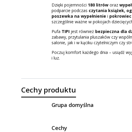
Dzięki pojemności
180 litrów
oraz
wypeł
podparcie podczas
czytania książek, o
poszewka na wypełnienie
i
pokrowiec
szczególnie ważne w pokojach dziecięcyc
Pufa
TIPI
jest również
bezpieczna dla dz
zabawy, przytulania pluszaków czy wspól
salonie, jak i w kąciku czytelniczym czy s
Poczuj komfort każdego dnia – usiądź wygo
i luz.
Cechy produktu
Grupa domyślna
Cechy