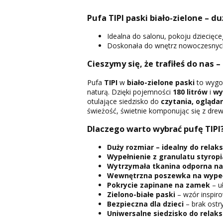
Pufa TIPI paski biało-zielone – d
Idealna do salonu, pokoju dziecięc
Doskonała do wnętrz nowoczesnych, 
Cieszymy się, że trafiłeś do nas –
Pufa
TIPI
w
biało-zielone paski
to wyg
naturą. Dzięki pojemności
180 litrów
i
wy
otulające siedzisko do
czytania, oglądan
świeżość, świetnie komponując się z dre
Dlaczego warto wybrać pufę TIPI
Duży rozmiar – idealny do relak
Wypełnienie z granulatu styro
Wytrzymała tkanina odporna na
Wewnętrzna poszewka na wypeł
Pokrycie zapinane na zamek
– u
Zielono-białe paski
– wzór inspiro
Bezpieczna dla dzieci
– brak ostr
Uniwersalne siedzisko do relak