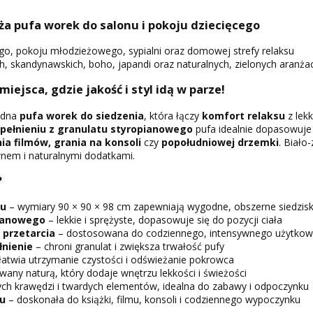
uża pufa worek do salonu i pokoju dziecięcego
ego, pokoju młodzieżowego, sypialni oraz domowej strefy relaksu
skandynawskich, boho, japandi oraz naturalnych, zielonych aranżac
 miejsca, gdzie jakość i styl idą w parze!
odna
pufa worek do siedzenia
, która łączy
komfort relaksu
z lek
pełnieniu z granulatu styropianowego
pufa idealnie dopasowuje 
ia filmów, grania na konsoli
czy
popołudniowej drzemki
. Biało
wnem i naturalnymi dodatkami.
?
su
– wymiary 90 × 90 × 98 cm zapewniają wygodne, obszerne siedzis
pianowego
– lekkie i sprężyste, dopasowuje się do pozycji ciała
 przetarcia
– dostosowana do codziennego, intensywnego użytkow
nienie
– chroni granulat i zwiększa trwałość pufy
łatwia utrzymanie czystości i odświeżanie pokrowca
wany naturą, który dodaje wnętrzu lekkości i świeżości
ych krawędzi i twardych elementów, idealna do zabawy i odpoczynku
su
– doskonała do książki, filmu, konsoli i codziennego wypoczynku