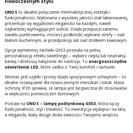
nowoczesnym stylu
UNO S
to idealne połączenie minimalistycznej estetyki i
funkcjonalności. Wykonana z wysokiej jakości stali lakierowanej,
prezentuje się wyjątkowo elegancko na każdym, nawet
najbardziej wymagającym suficie. Dzięki przepuszczanemu
światłu punktowemu, możesz podkreślić wybrane strefy – nad
blatem kuchennym, w przedpokoju lub nad stolikiem kawowym.
Opcja wymiennej żarówki GX53 pozwala na pełną
personalizację efektu świetlnego – wybierz ciepłą lub neutralną
barwę i dostosuj natężenie do nastroju. To
energooszczędne
oświetlenie LED
, które zadba o Twój komfort i rachunki.
Montaż jest szybki i prosty dzięki sprężynowym uchwytom – to
idealne rozwiązanie dla nowoczesnych mieszkań i lokali. Klasa
ochrony IP20 sprawia, że lampa jest bezpieczna do stosowania
w większości pomieszczeń domowych.
Postaw na
UNO S – lampę podtynkową GX53
, która łączy
funkcjonalność, styl i trwałość. To inwestycja wydajna i na lata,
a elegancki, biały design doda świeżości Twojemu wnętrzu.