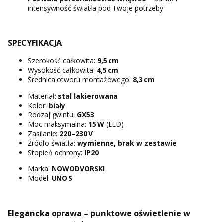
intensywność światła pod Twoje potrzeby
SPECYFIKACJA
Szerokość całkowita:
9,5 cm
Wysokość całkowita:
4,5 cm
Średnica otworu montażowego:
8,3 cm
Materiał:
stal lakierowana
Kolor:
biały
Rodzaj gwintu:
GX53
Moc maksymalna:
15 W
(LED)
Zasilanie:
220–230 V
Źródło światła:
wymienne, brak w zestawie
Stopień ochrony:
IP20
Marka:
NOWODVORSKI
Model:
UNO S
Elegancka oprawa – punktowe oświetlenie w