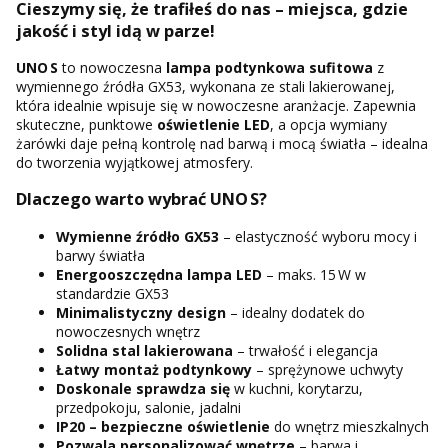
Cieszymy się, że trafiłeś do nas – miejsca, gdzie
jakość i styl idą w parze!
UNO S
to nowoczesna
lampa podtynkowa sufitowa
z
wymiennego źródła GX53, wykonana ze stali lakierowanej,
która idealnie wpisuje się w nowoczesne aranżacje. Zapewnia
skuteczne, punktowe
oświetlenie LED
, a opcja wymiany
żarówki daje pełną kontrolę nad barwą i mocą światła – idealna
do tworzenia wyjątkowej atmosfery.
Dlaczego warto wybrać UNO S?
Wymienne źródło GX53
– elastyczność wyboru mocy i
barwy światła
Energooszczędna lampa LED
– maks. 15 W w
standardzie GX53
Minimalistyczny design
– idealny dodatek do
nowoczesnych wnętrz
Solidna stal lakierowana
– trwałość i elegancja
Łatwy montaż podtynkowy
– sprężynowe uchwyty
Doskonale sprawdza się
w kuchni, korytarzu,
przedpokoju, salonie, jadalni
IP20 – bezpieczne oświetlenie
do wnętrz mieszkalnych
Pozwala personalizować wnętrze
– barwa i