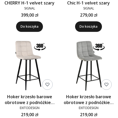
CHERRY H-1 velvet szary
Chic H-1 velvet szary
SIGNAL
SIGNAL
399,00 zł
279,00 zł
Do koszyka
Do koszyka
Hoker krzesło barowe
Hoker krzesło barowe
obrotowe z podnóżkiem
obrotowe z podnóżkiem
TORE-S tkanina beżowe
TORE-S 65cm tkanina
EXITODESIGN
EXITODESIGN
920-01
szare 920-10
219,00 zł
219,00 zł