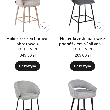
Hoker krzesło barowe
Hoker krzesło barowe z
obrotowe z
podnóżkiem NEMI velvet
podłokietnikami ELMO
szare G-12
EXITODESIGN
EXITODESIGN
tkanina beżowe CAT-02
349,00 zł
269,00 zł
Do koszyka
Do koszyka