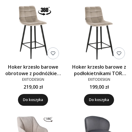
Hoker krzesło barowe
Hoker krzesło barowe z
obrotowe z podnóżkiem
podłokietnikami TORE
TORE-S 65cm velvet
65cm velvet beżowe G-
EXITODESIGN
EXITODESIGN
beżowe G-09
09
219,00 zł
199,00 zł
Do koszyka
Do koszyka