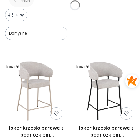
Meble
Filtry
Domyślne
Lista produktów
Nowość
Nowość
Hoker krzesło barowe z
Hoker krzesło barowe z
podnóżkiem
podnóżkiem