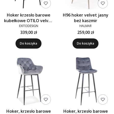
Hoker krzesło barowe
H96 hoker velvet jasny
kubełkowe OTILO velvet
beż kaszmir
brązowe G-71
EXITODESIGN
HALMAR
339,00 zł
259,00 zł
Do koszyka
Do koszyka
Hoker, krzesło barowe
Hoker, krzesło barowe