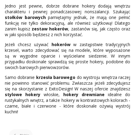
Jedno jest pewne, dobrze dobrane hokery dodają wnętrzu
charakteru i pewnej ponadczasowej nonszalancji. Szukając
stołków barowych
pamiętajmy jednak, że mają one pełnić
funkcję nie tylko dekoracyjną, ale również użytkową! Dlatego
zanim kupisz
zestaw hokerów
, zastanów się, jak często oraz
w jaki sposób będziesz z nich korzystać.
Jeżeli chcesz używać
hokerów
w zastępstwie tradycyjnych
krzeseł, warto zdecydować się na modele, które wyposażone
są w wygodne oparcie i wyściełane siedzenie. W innym
przypadku doskonale sprawdzą się proste hokery, podobne do
swoich barowych pierwowzorów.
Samo dobranie
krzesła barowego
do wystroju wnętrza raczej
nie powinno stanowić problemu. Zwłaszcza jeżeli zdecydujesz
się na skorzystanie z ExitoDesign! W naszej ofercie znajdziesz
stylowe hokery
włoskie,
hokery drewniane
idealne do
rustykalnych wnętrz, a także hokery w kontrastowych kolorach -
czarne, białe i czerwone - które doskonale ożywią wystrój
kuchni!