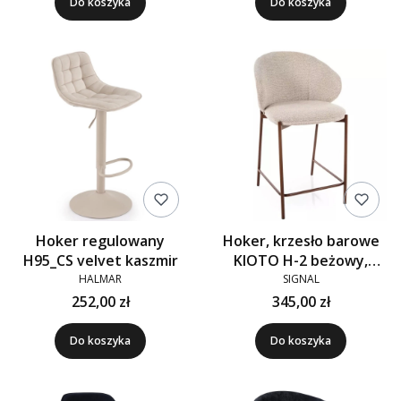
Do koszyka
Do koszyka
Hoker regulowany
Hoker, krzesło barowe
H95_CS velvet kaszmir
KIOTO H-2 beżowy,
orzechowy
HALMAR
SIGNAL
252,00 zł
345,00 zł
Do koszyka
Do koszyka