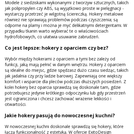
Modele z siedziskami wykonanymi z tworzyw sztucznych, takich
jak polipropylen czy ABS, są wyjątkowo proste w pielęgnacji -
wystarczy przetrzeć je wilgotną ściereczką. Hokery metalowe
również nie sprawiają problemów podczas czyszczenia; są
odporne na plamy i można je myć delikatnymi detergentami. W
przypadku tkanin warto wybierać te o właściwościach
hydrofobowych, co ułatwia usuwanie zabrudzeń.
Co jest lepsze: hokery z oparciem czy bez?
Wybór między hokerami z oparciem a tymi bez zależy od
funkcji, jaką mają pełnić w danym wnętrzu. Hokery z oparciem
są idealne do miejsc, gdzie spędzasz dużo czasu siedząc, takich
jak jadalnia czy przy ladzie barowej. Zapewniają one większy
komfort i wsparcie dla pleców podczas dłuższych posiedzeń. Z
kolei hokery bez oparcia sprawdzą się doskonale tam, gdzie
potrzebujesz jedynie krótkiego odpoczynku lub gdy przestrzeń
jest ograniczona i chcesz zachować wrażenie lekkości i
otwartości.
Jakie hokery pasują do nowoczesnej kuchni?
W nowoczesnej kuchni doskonale sprawdzą się hokery, które
łączą funkcjonalność z estetyką. W ofercie ExitoDesign