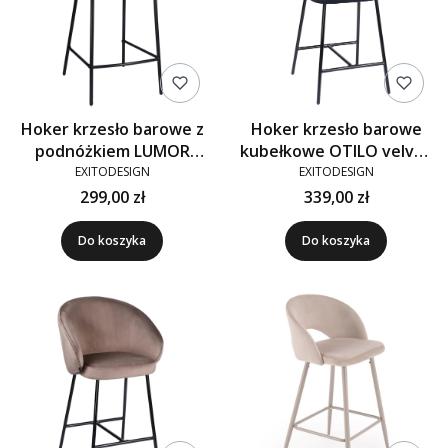
Hoker krzesło barowe z
Hoker krzesło barowe
podnóżkiem LUMOR
kubełkowe OTILO velvet
tkanina szary Raven-07
czarne G-77
EXITODESIGN
EXITODESIGN
299,00 zł
339,00 zł
Do koszyka
Do koszyka