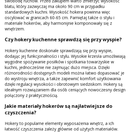
swobodę ruchów. Przed zakupem warto zmierzyć wysokość
blatu, który zazwyczaj ma około 90 cm w przypadku
standardowych kuchni. Wysokość hokera powinna więc
oscylować w granicach 60-65 cm. Pamiętaj także o stylu i
materiale hokerów, aby harmonijnie komponowały się z
wnętrzem.
Czy hokery kuchenne sprawdzą się przy wyspie?
Hokery kuchenne doskonale sprawdzają się przy wyspie,
dodając jej funkcjonalności i stylu. Wysokie krzesła umożliwiają
wygodne spożywanie posiłków i spotkania towarzyskie w
kuchni, jednocześnie nie zajmując dużo miejsca. Dzięki
różnorodności dostępnych modeli można łatwo dopasować je
do wystroju wnętrza, a także zapewnić komfort użytkowania
dzięki regulacji wysokości i obrotowym siedziskom. Hokery są
idealnym rozwiązaniem dla osób ceniących nowoczesny design
połączony z praktycznością.
Jakie materiały hokerów są najłatwiejsze do
czyszczenia?
Hokery to popularne elementy wyposażenia wnętrz, a ich
łatwość czyszczenia zależy głównie od użytych materiałów.