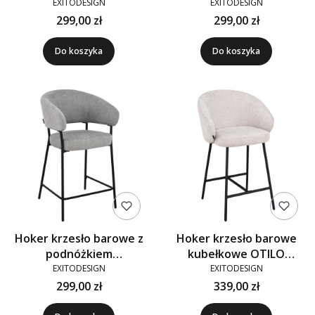
tapicerowane NIKO
tapicerowane NIKO
EXITODESIGN
EXITODESIGN
beżowe 920-01
beżowe 920-01
299,00 zł
299,00 zł
Do koszyka
Do koszyka
Hoker krzesło barowe z
Hoker krzesło barowe
podnóżkiem
kubełkowe OTILO
tapicerowane NIKO
tkanina beżowe 920-01
EXITODESIGN
EXITODESIGN
szare 920-10
299,00 zł
339,00 zł