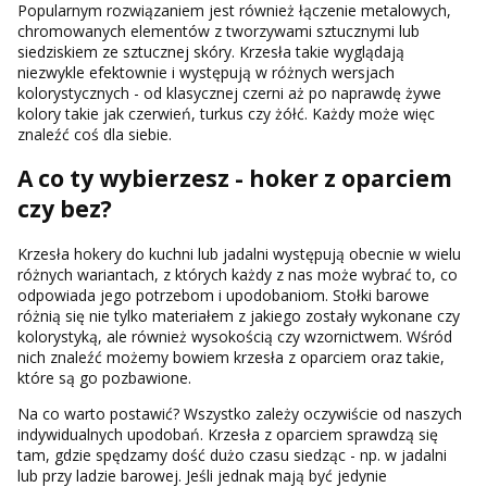
Popularnym rozwiązaniem jest również łączenie metalowych,
chromowanych elementów z tworzywami sztucznymi lub
siedziskiem ze sztucznej skóry. Krzesła takie wyglądają
niezwykle efektownie i występują w różnych wersjach
kolorystycznych - od klasycznej czerni aż po naprawdę żywe
kolory takie jak czerwień, turkus czy żółć. Każdy może więc
znaleźć coś dla siebie.
A co ty wybierzesz - hoker z oparciem
czy bez?
Krzesła hokery do kuchni lub jadalni występują obecnie w wielu
różnych wariantach, z których każdy z nas może wybrać to, co
odpowiada jego potrzebom i upodobaniom. Stołki barowe
różnią się nie tylko materiałem z jakiego zostały wykonane czy
kolorystyką, ale również wysokością czy wzornictwem. Wśród
nich znaleźć możemy bowiem krzesła z oparciem oraz takie,
które są go pozbawione.
Na co warto postawić? Wszystko zależy oczywiście od naszych
indywidualnych upodobań. Krzesła z oparciem sprawdzą się
tam, gdzie spędzamy dość dużo czasu siedząc - np. w jadalni
lub przy ladzie barowej. Jeśli jednak mają być jedynie