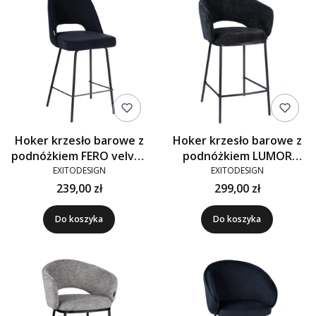
Hoker krzesło barowe z
Hoker krzesło barowe z
podnóżkiem FERO velvet
podnóżkiem LUMOR
czarne M-19
tkanina czarny 2503-20A
EXITODESIGN
EXITODESIGN
239,00 zł
299,00 zł
Do koszyka
Do koszyka