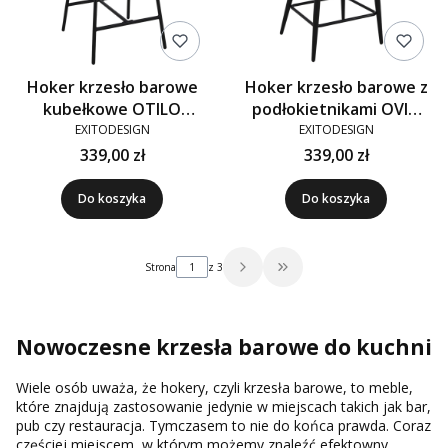
Hoker krzesło barowe
Hoker krzesło barowe z
kubełkowe OTILO
podłokietnikami OVIO
tkanina szare 920-10
tkanina szare 920-10
EXITODESIGN
EXITODESIGN
339,00 zł
339,00 zł
Do koszyka
Do koszyka
Strona
z 3
Przejdź do ostatniej strony 
Nowoczesne krzesła barowe do kuchni
Wiele osób uważa, że hokery, czyli krzesła barowe, to meble,
które znajdują zastosowanie jedynie w miejscach takich jak bar,
pub czy restauracja. Tymczasem to nie do końca prawda. Coraz
częściej miejscem, w którym możemy znaleźć efektowny,